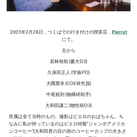
2001年2月28日，つくばでの行き付けの喫茶店，
Pierrot
にて。
左から
若林裕助 (慶大D3)
久保田正人 (学振PD)
大隅寛幸 (COE研究員)
中尾裕則 (物構研助手)
大和田謙二 (物性研D3)
所属は全て当時のもの。撮影はピエロのおばちゃん。ち
なみに私が持っているのはピエロ特製”ジャンボアメリカ
ンコーヒー”(大和田君の目の前のコーヒーカップの大きさ