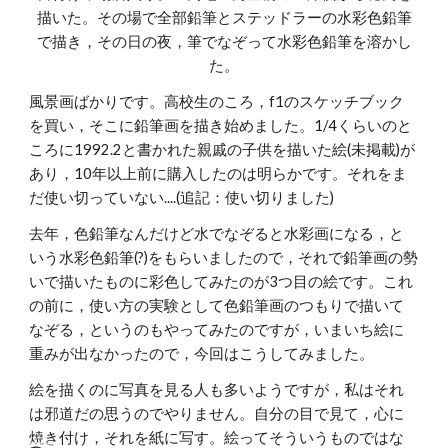
描いた。その場で全部鉛筆とステッドラーの水彩色鉛筆
で描き，その日の夜，筆でなぞって水彩色鉛筆を溶かし
た。
風景画ばかりです。高校生のころ，f1のスケッチブック
を買い，そこに鉛筆画を描き始めました。1/4くらいのと
ころに1992.2と書かれた親戚の子供を描いた絵(未掲載)が
あり，10年以上前に購入したのは明らかです。それをま
だ使い切っていない....(追記：使い切りました)
去年，色鉛筆なんだけど水でなぞると水彩画になる，と
いう水彩色鉛筆(?)をもらいましたので，それで鉛筆画の勢
いで描いたものに彩色してみたのが3つ目の絵です。これ
の前に，使い方の実験として色鉛筆画のつもりで描いて
なぞる，というのもやってみたのですが，いまいち絵に
重みが出なかったので，今回はこうしてみました。
絵を描くのに写真を見る人も多いようですが，私はそれ
は邪道だの思うのでやりません。自分の目で見て，心に
焼き付け，それを紙に写す。絵ってそういうものではな